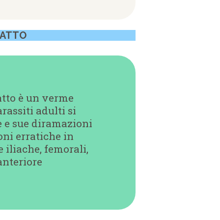
GATTO
gatto è un verme
assiti adulti si
e e sue diramazioni
oni erratiche in
 iliache, femorali,
 anteriore