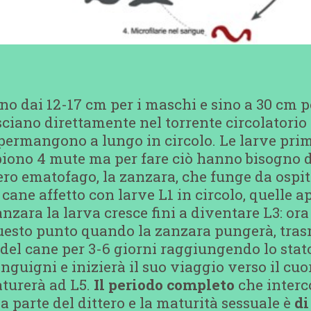
no dai 12-17 cm per i maschi e sino a 30 cm 
sciano direttamente nel torrente circolatorio 
 permangono a lungo in circolo. Le larve pri
iono 4 mute ma per fare ciò hanno bisogno d
tero ematofago, la zanzara, che funge da ospi
ane affetto con larve L1 in circolo, quelle a
anzara la larva cresce fini a diventare L3: ora
questo punto quando la zanzara pungerà, tras
del cane per 3-6 giorni raggiungendo lo stato
anguigni e inizierà il suo viaggio verso il cu
aturerà ad L5.
Il periodo completo
che interc
a parte del dittero e la maturità sessuale è
di