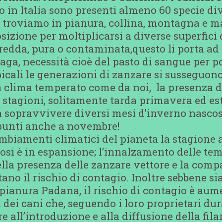
lo in Italia sono presenti almeno 60 specie di
li troviamo in pianura, collina, montagna e m
sizione per moltiplicarsi a diverse superfici 
fredda, pura o contaminata,questo li porta a
ga, necessità cioè del pasto di sangue per p
opicali le generazioni di zanzare si susseguono
a clima temperato come da noi, la presenza de
 stagioni, solitamente tarda primavera ed est
 sopravvivere diversi mesi d’inverno nascost
 punti anche a novembre!
biamenti climatici del pianeta la stagione a
iosi è in espansione; l’innalzamento delle tem
la presenza delle zanzare vettore e la comp
no il rischio di contagio. Inoltre sebbene si
pianura Padana, il rischio di contagio è au
dei cani che, seguendo i loro proprietari dur
 all’introduzione e alla diffusione della fila