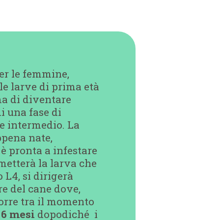
per le femmine,
le larve di prima età
ma di diventare
i una fase di
te intermedio. La
ppena nate,
 è pronta a infestare
metterà la larva che
 L4, si dirigerà
ore del cane dove,
orre tra il momento
 6 mesi
dopodiché i