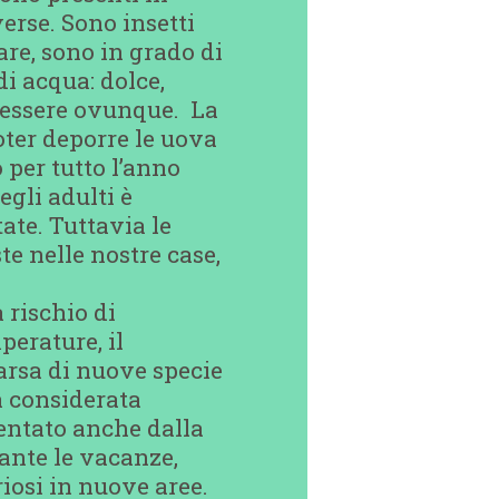
verse. Sono insetti
are, sono in grado di
di acqua: dolce,
d essere ovunque. La
oter deporre le uova
 per tutto l’anno
gli adulti è
ate. Tuttavia le
e nelle nostre case,
 rischio di
perature, il
arsa di nuove specie
a considerata
mentato anche dalla
ante le vacanze,
riosi in nuove aree.