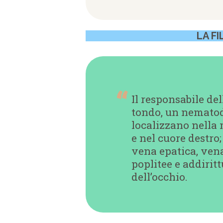
LA F
Il responsabile de
tondo, un nematode
localizzano nella 
e nel cuore destro
vena epatica, vena
poplitee e addiritt
dell’occhio.