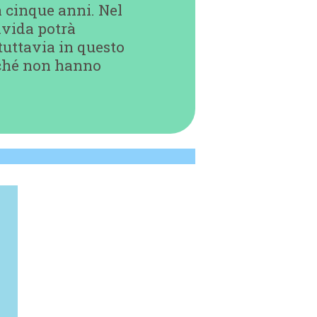
a cinque anni. Nel
avida potrà
 tuttavia in questo
iché non hanno