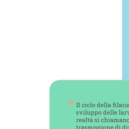
Il ciclo della fila
sviluppo delle larv
realtà si chiamano
trasmissione di di