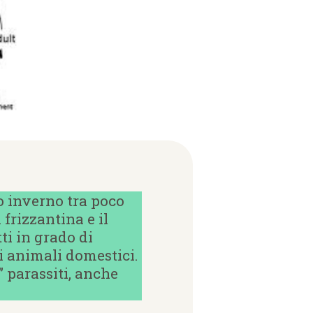
o inverno tra poco
 frizzantina e il
tti in grado di
ri animali domestici.
” parassiti, anche