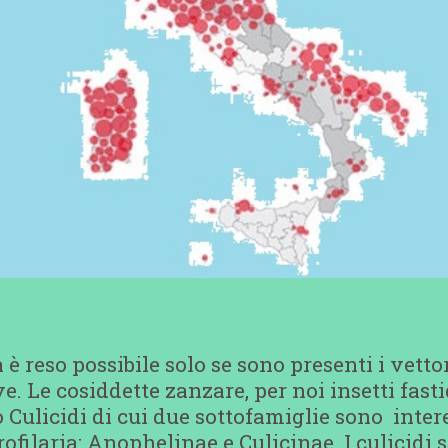
ria è reso possibile solo se sono presenti i vet
e. Le cosiddette zanzare, per noi insetti fastid
 Culicidi di cui due sottofamiglie sono inter
rofilaria: Anophelinae e Culicinae. I culicidi 