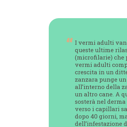
I vermi adulti van
queste ultime rila
(microfilarie) che
vermi adulti comp
crescita in un dit
zanzara punge un c
all’interno della z
un altro cane. A 
sosterà nel derma 
verso i capillari s
dopo 40 giorni, m
dell’infestazione d