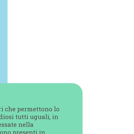
tori che permettono lo
iosi tutti uguali, in
essate nella
sono presenti in