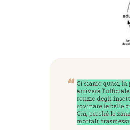
Ci siamo quasi, la
arriverà l’ufficiale
ronzio degli insett
rovinare le belle g
Già, perché le zan
mortali, trasmessi