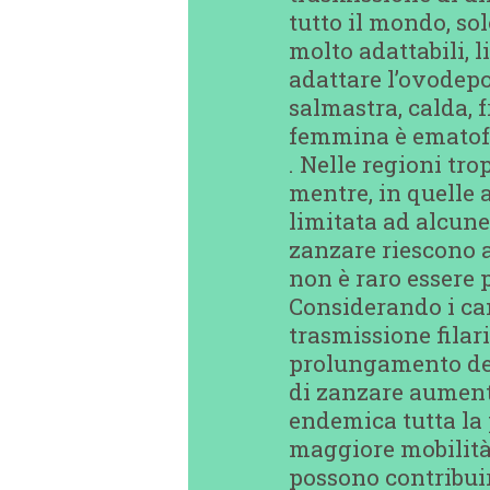
tutto il mondo, so
molto adattabili, 
adattare l’ovodepo
salmastra, calda, 
femmina è ematofa
. Nelle regioni tr
mentre, in quelle 
limitata ad alcune
zanzare riescono a
non è raro essere
Considerando i cam
trasmissione filar
prolungamento del
di zanzare aumenta
endemica tutta la 
maggiore mobilità 
possono contribuire