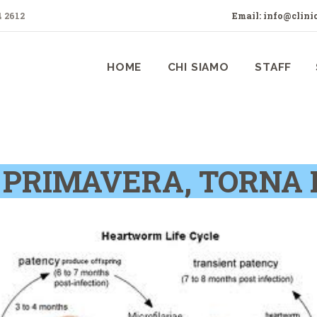
HOME
 2612
Email: info@clinic
CHI SIAMO
CLINICA VETERINARIA GALILEI
HOME
CHI SIAMO
STAFF
STAFF
SERVIZI
PREVENZIONE
 PRIMAVERA, TORNA L
CONTATTI
PRIVACY
TERMINI E CONDIZIONI