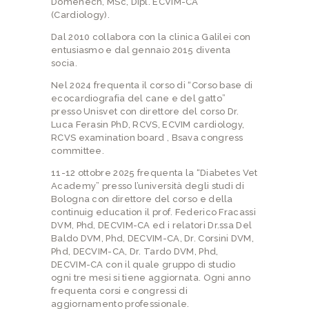
Domenech, MSc, Dipl. ECVIM-CA
(Cardiology).
Dal 2010 collabora con la clinica Galilei con
entusiasmo e dal gennaio 2015 diventa
socia.
Nel 2024 frequenta il corso di “Corso base di
ecocardiografia del cane e del gatto”
presso Unisvet con direttore del corso Dr.
Luca Ferasin PhD, RCVS, ECVIM cardiology,
RCVS examination board , Bsava congress
committee.
11-12 ottobre 2025 frequenta la “Diabetes Vet
Academy” presso l’università degli studi di
Bologna con direttore del corso e della
continuig education il prof. Federico Fracassi
DVM, Phd, DECVIM-CA ed i relatori Dr.ssa Del
Baldo DVM, Phd, DECVIM-CA, Dr. Corsini DVM,
Phd, DECVIM-CA, Dr. Tardo DVM, Phd,
DECVIM-CA con il quale gruppo di studio
ogni tre mesi si tiene aggiornata. Ogni anno
frequenta corsi e congressi di
aggiornamento professionale.