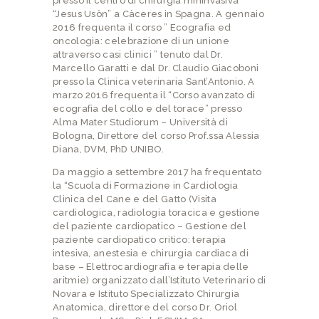
presso il centro di chirurgia mininvasiva
“Jesus Usòn” a Càceres in Spagna. A gennaio
2016 frequenta il corso ” Ecografia ed
oncologia: celebrazione di un unione
attraverso casi clinici ” tenuto dal Dr.
Marcello Garatti e dal Dr. Claudio Giacoboni
presso la Clinica veterinaria Sant’Antonio. A
marzo 2016 frequenta il “Corso avanzato di
ecografia del collo e del torace” presso
Alma Mater Studiorum – Università di
Bologna, Direttore del corso Prof.ssa Alessia
Diana, DVM, PhD UNIBO.
Da maggio a settembre 2017 ha frequentato
la “Scuola di Formazione in Cardiologia
Clinica del Cane e del Gatto (Visita
cardiologica, radiologia toracica e gestione
del paziente cardiopatico – Gestione del
paziente cardiopatico critico: terapia
intesiva, anestesia e chirurgia cardiaca di
base – Elettrocardiografia e terapia delle
aritmie) organizzato dall’Istituto Veterinario di
Novara e Istituto Specializzato Chirurgia
Anatomica, direttore del corso Dr. Oriol