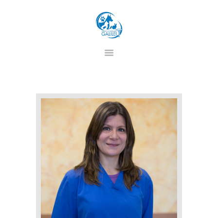
CLINICA VETERINARIA GALILEI
HOME
CHI SIAMO
STAFF
SERVIZI
PREVENZIONE
CONTATTI
PRIVACY
TERMINI E CONDIZIONI