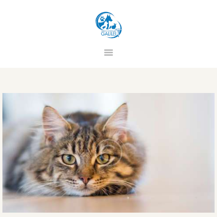
CLINICA VETERINARIA GALILEI
HOME
CHI SIAMO
STAFF
SERVIZI
PREVENZIONE
CONTATTI
PRIVACY
TERMINI E CONDIZIONI