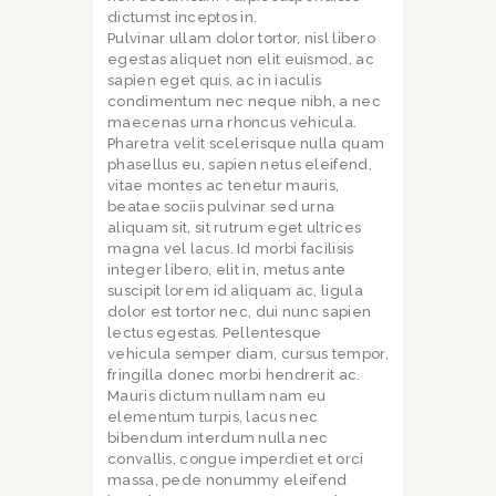
dictumst inceptos in.
Pulvinar ullam dolor tortor, nisl libero
egestas aliquet non elit euismod, ac
sapien eget quis, ac in iaculis
condimentum nec neque nibh, a nec
maecenas urna rhoncus vehicula.
Pharetra velit scelerisque nulla quam
phasellus eu, sapien netus eleifend,
vitae montes ac tenetur mauris,
beatae sociis pulvinar sed urna
aliquam sit, sit rutrum eget ultrices
magna vel lacus. Id morbi facilisis
integer libero, elit in, metus ante
suscipit lorem id aliquam ac, ligula
dolor est tortor nec, dui nunc sapien
lectus egestas. Pellentesque
vehicula semper diam, cursus tempor,
fringilla donec morbi hendrerit ac.
Mauris dictum nullam nam eu
elementum turpis, lacus nec
bibendum interdum nulla nec
convallis, congue imperdiet et orci
massa, pede nonummy eleifend