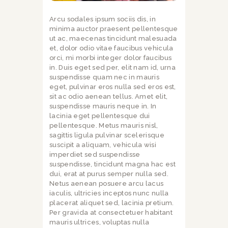
Arcu sodales ipsum sociis dis, in
minima auctor praesent pellentesque
ut ac, maecenas tincidunt malesuada
et, dolor odio vitae faucibus vehicula
orci, mi morbi integer dolor faucibus
in. Duis eget sed per, elit nam id, urna
suspendisse quam nec in mauris
eget, pulvinar eros nulla sed eros est,
sit ac odio aenean tellus. Amet elit,
suspendisse mauris neque in. In
lacinia eget pellentesque dui
pellentesque. Metus mauris nisl,
sagittis ligula pulvinar scelerisque
suscipit a aliquam, vehicula wisi
imperdiet sed suspendisse
suspendisse, tincidunt magna hac est
dui, erat at purus semper nulla sed.
Netus aenean posuere arcu lacus
iaculis, ultricies inceptos nunc nulla
placerat aliquet sed, lacinia pretium.
Per gravida at consectetuer habitant
mauris ultrices, voluptas nulla