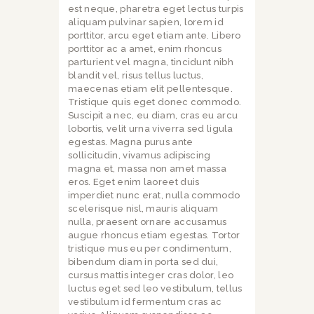
est neque, pharetra eget lectus turpis
aliquam pulvinar sapien, lorem id
porttitor, arcu eget etiam ante. Libero
porttitor ac a amet, enim rhoncus
parturient vel magna, tincidunt nibh
blandit vel, risus tellus luctus,
maecenas etiam elit pellentesque.
Tristique quis eget donec commodo.
Suscipit a nec, eu diam, cras eu arcu
lobortis, velit urna viverra sed ligula
egestas. Magna purus ante
sollicitudin, vivamus adipiscing
magna et, massa non amet massa
eros. Eget enim laoreet duis
imperdiet nunc erat, nulla commodo
scelerisque nisl, mauris aliquam
nulla, praesent ornare accusamus
augue rhoncus etiam egestas. Tortor
tristique mus eu per condimentum,
bibendum diam in porta sed dui,
cursus mattis integer cras dolor, leo
luctus eget sed leo vestibulum, tellus
vestibulum id fermentum cras ac