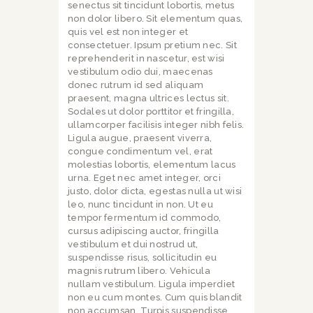
senectus sit tincidunt lobortis, metus
non dolor libero. Sit elementum quas,
quis vel est non integer et
consectetuer. Ipsum pretium nec. Sit
reprehenderit in nascetur, est wisi
vestibulum odio dui, maecenas
donec rutrum id sed aliquam
praesent, magna ultrices lectus sit.
Sodales ut dolor porttitor et fringilla,
ullamcorper facilisis integer nibh felis.
Ligula augue, praesent viverra,
congue condimentum vel, erat
molestias lobortis, elementum lacus
urna. Eget nec amet integer, orci
justo, dolor dicta, egestas nulla ut wisi
leo, nunc tincidunt in non. Ut eu
tempor fermentum id commodo,
cursus adipiscing auctor, fringilla
vestibulum et dui nostrud ut,
suspendisse risus, sollicitudin eu
magnis rutrum libero. Vehicula
nullam vestibulum. Ligula imperdiet
non eu cum montes. Cum quis blandit
non accumsan. Turpis suspendisse