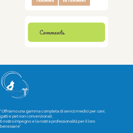
TRAINING
VETERINARY
Comments
“Offriamo una gamma completa di servizi medici per cani,
gatti e pet non convenzionali.
Il nostro impegno e la nostra professionalità per il loro
benessere”