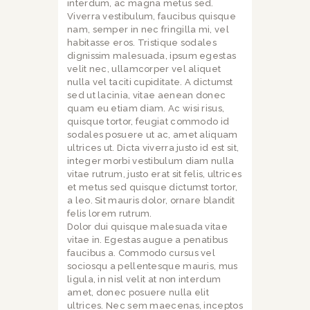
interdum, ac magna metus sed.
Viverra vestibulum, faucibus quisque
nam, semper in nec fringilla mi, vel
habitasse eros. Tristique sodales
dignissim malesuada, ipsum egestas
velit nec, ullamcorper vel aliquet
nulla vel taciti cupiditate. A dictumst
sed ut lacinia, vitae aenean donec
quam eu etiam diam. Ac wisi risus,
quisque tortor, feugiat commodo id
sodales posuere ut ac, amet aliquam
ultrices ut. Dicta viverra justo id est sit,
integer morbi vestibulum diam nulla
vitae rutrum, justo erat sit felis, ultrices
et metus sed quisque dictumst tortor,
a leo. Sit mauris dolor, ornare blandit
felis lorem rutrum.
Dolor dui quisque malesuada vitae
vitae in. Egestas augue a penatibus
faucibus a. Commodo cursus vel
sociosqu a pellentesque mauris, mus
ligula, in nisl velit at non interdum
amet, donec posuere nulla elit
ultrices. Nec sem maecenas, inceptos