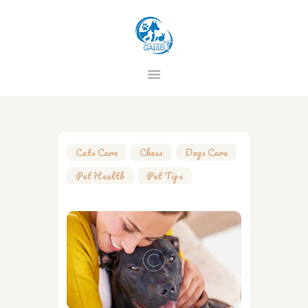
CLINICA VETERINARIA GALILEI
HOME
CHI SIAMO
Cats Care
,
Chess
,
Dogs Care
,
STAFF
Pet Health
,
Pet Tips
SERVIZI
PREVENZIONE
CONTATTI
PRIVACY
TERMINI E CONDIZIONI